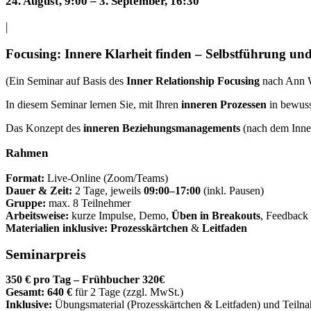
24. August, 9:00
–
3. September, 16:30
|
€700
Focusing: Innere Klarheit finden – Selbstführung u
(Ein Seminar auf Basis des
Inner Relationship Focusing
nach Ann W
In diesem Seminar lernen Sie, mit Ihren
inneren Prozessen
in bewuss
Das Konzept des
inneren Beziehungsmanagements
(nach dem Inner
Rahmen
Format:
Live-Online (Zoom/Teams)
Dauer & Zeit:
2 Tage, jeweils
09:00–17:00
(inkl. Pausen)
Gruppe:
max. 8 Teilnehmer
Arbeitsweise:
kurze Impulse, Demo,
Üben in Breakouts
, Feedback
Materialien inklusive:
Prozesskärtchen
&
Leitfaden
Seminarpreis
350 € pro Tag – Frühbucher 320€
Gesamt:
640 €
für 2 Tage (zzgl. MwSt.)
Inklusive:
Übungsmaterial (Prozesskärtchen & Leitfaden) und Teiln