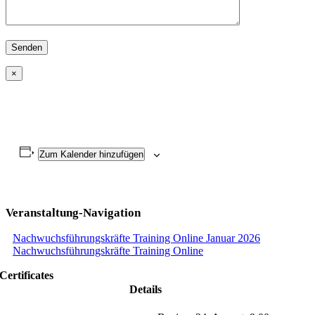
Bitte lasse dieses Feld leer.
×
Zum Kalender hinzufügen
Veranstaltung-Navigation
Nachwuchsführungskräfte Training Online Januar 2026
Nachwuchsführungskräfte Training Online
Certificates
Details