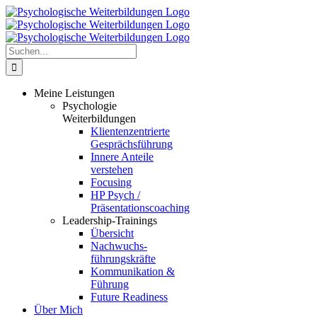
Zum
Inhalt
springen
Suche
nach:
Meine Leistungen
Psychologie
Weiterbildungen
Klientenzentrierte
Gesprächsführung
Innere Anteile
verstehen
Focusing
HP Psych /
Präsentationscoaching
Leadership-Trainings
Übersicht
Nachwuchs-
führungskräfte
Kommunikation &
Führung
Future Readiness
Über Mich